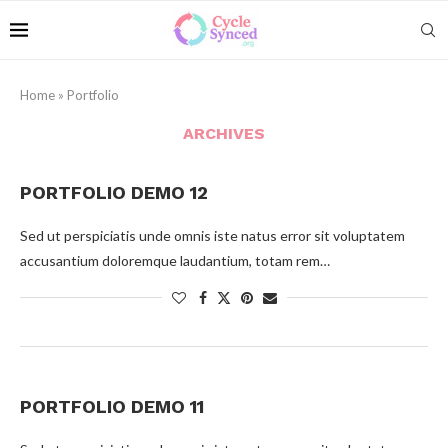
Home
»
Portfolio
ARCHIVES
PORTFOLIO DEMO 12
Sed ut perspiciatis unde omnis iste natus error sit voluptatem
accusantium doloremque laudantium, totam rem…
PORTFOLIO DEMO 11